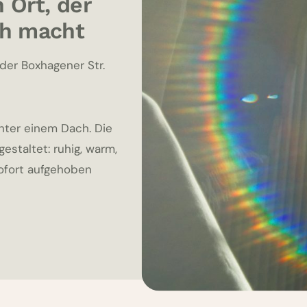
n Ort, der
ch macht
 der Boxhagener Str.
unter einem Dach. Die
estaltet: ruhig, warm,
sofort aufgehoben