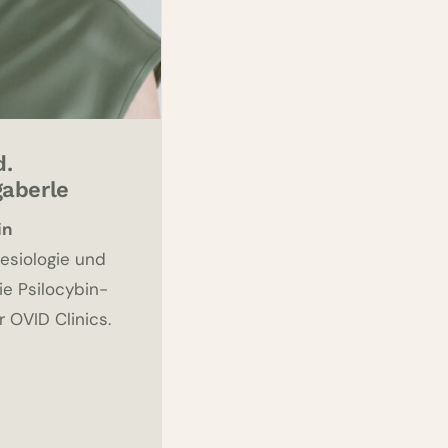
d.
aberle
in
hesiologie und
ie Psilocybin-
 OVID Clinics.