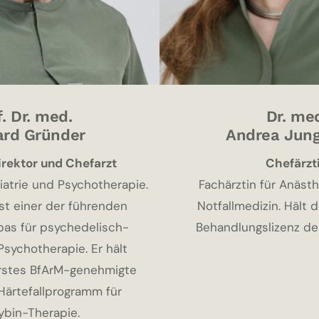
f. Dr. med.
Dr. me
rd Gründer
Andrea Jung
irektor und Chefarzt
Chefärzt
iatrie und Psychotherapie.
Fachärztin für Anäst
ist einer der führenden
Notfallmedizin. Hält d
pas für psychedelisch-
Behandlungslizenz der
sychotherapie. Er hält
rstes BfArM-genehmigte
Härtefallprogramm für
ybin-Therapie.