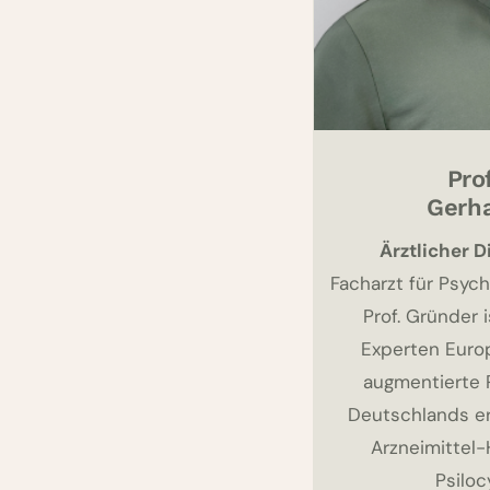
Pro
Gerha
Ärztlicher D
Facharzt für Psych
Prof. Gründer 
Experten Euro
augmentierte P
Deutschlands e
Arzneimittel-
Psiloc