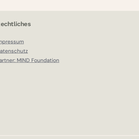
E
S
T
echtliches
U
D
mpressum
I
atenschutz
E
N
artner: MIND Foundation
Z
U
R
V
E
R
W
E
N
D