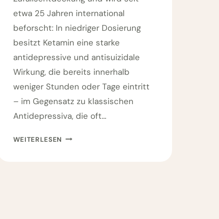
etwa 25 Jahren international
beforscht: In niedriger Dosierung
besitzt Ketamin eine starke
antidepressive und antisuizidale
Wirkung, die bereits innerhalb
weniger Stunden oder Tage eintritt
– im Gegensatz zu klassischen
Antidepressiva, die oft…
R
WEITERLESEN
E
L
E
V
A
N
T