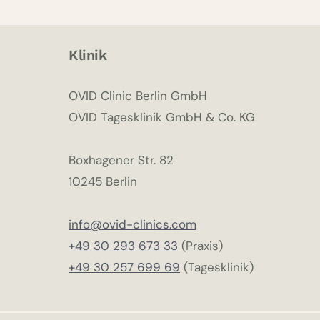
C
Y
B
Klinik
I
N
C
OVID Clinic Berlin GmbH
O
OVID Tagesklinik GmbH & Co. KG
M
P
Boxhagener Str. 82
A
S
10245 Berlin
S
I
info@ovid-clinics.com
O
+49 30 293 673 33
(Praxis)
N
A
+49 30 257 699 69
(Tagesklinik)
T
E
U