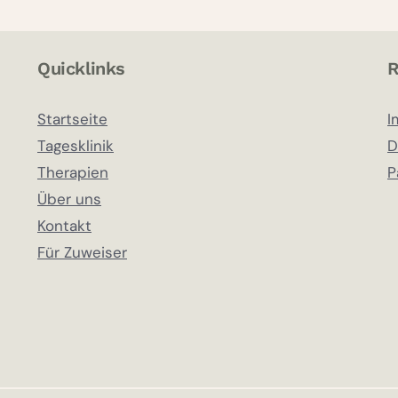
O
C
Y
Quicklinks
R
B
I
Startseite
I
N
T
Tagesklinik
D
H
Therapien
P
E
Über uns
R
Kontakt
A
P
Für Zuweiser
I
E
A
L
S
C
O