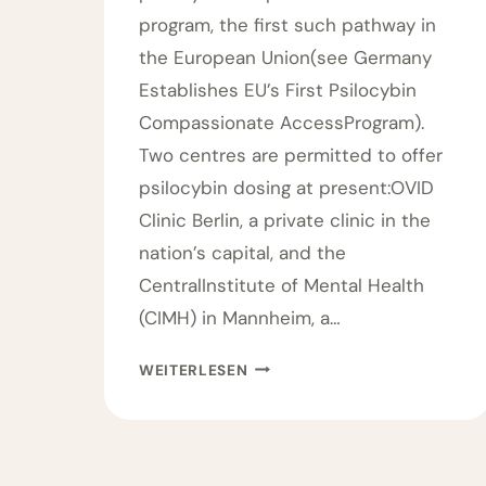
program, the first such pathway in
the European Union(see Germany
Establishes EU’s First Psilocybin
Compassionate AccessProgram).
Two centres are permitted to offer
psilocybin dosing at present:OVID
Clinic Berlin, a private clinic in the
nation’s capital, and the
CentralInstitute of Mental Health
(CIMH) in Mannheim, a…
P
WEITERLESEN
S
I
L
O